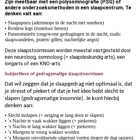
Zijn meetbaar met een polysomnografie (PSG) of
andere onderzoeksmethoden in een slaapcentrum. Te
denken valt aan:
• Slaapapneu (ademstops in de nacht met snurken)
• Restless legs (rusteloze benen)
• Parasomnieën (ongewone gedragingen in de nacht, zoals:
slaapwandelen, praten/ gillen, nachtelijke angst)
Deze slaapstoornissen worden meestal vastgesteld door
een neuroloog, somnoloog (= slaapdeskundig arts), een
longarts of een KNO-arts.
Subjectieve of gedragsmatige slaapstoornissen
Dat wil zeggen dat je slaapgedrag niet optimaal is, dat
je stresst
of piekert
of dat je het idee hebt slecht te
slapen (gedragsmatige insomnie). Je kunt hierbij
denken aan:
• Slecht inslapen (+ neiging te lang door te slapen)
• ´s Nachts te vaak wakker liggen (+ piekeren)
• ‘s Nachts te lang wakker liggen (+ piekeren)
• ‘s Morgens te vroeg wakker worden
• ‘s Morgens onvoldoende uitgerust voelen (tegen de dag opzien)