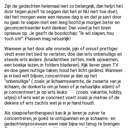
Zijn de gedachten helemaal niet zo belangrijk, dan helpt het
door tegen jezelf te zeggen dat het er NU niet toe doet,
dat het morgen weer een nieuwe dag is en dat je juist door
nu gaan te slapen met een leeg hoofd je morgen beter en
geconcentreerder kunt denken. Dan voed je het brein
opnieuw op. Je geeft de boodschap: “Ik wil slapen, hou
toch stil”. Plassen mag natuurlijk!
Wanneer je het door alle onvrede, pijn of onrust prettiger
vindt even het bed te verlaten, doe dan iets onbenulligs en
steeds iets anders. (kruidenthee zetten, melk opwarmen,
een boekje lezen, in folders bladeren). Kijk liever geen TV
en doe geen nuttige taken, houd het licht gedimd. Wanneer
je in bed wilt blijven, concentreer je dan op het
“onbenullige” ( zoals: je lichaamswarmte, de zwaarte van je
lichaam, de donkerte om je heen of je natuurlijke adem) of
je concentreert je op iets leuks (zoals: vakantie, hobby,
uitjes) of iets wat je concreet voelt zoals je matras of de
dekens of iets zachts wat je in je hand houdt.
Als slaapoefentherapeut kan ik je leren je zuiver te
concentreren, je goed te ontspannen en je lichaams- en
gedachtenprocessen weer naar bijna nul terug te brengen.