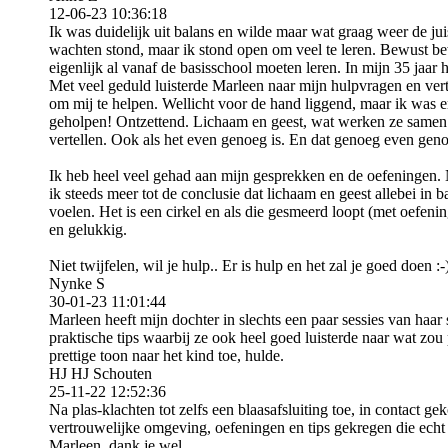
12-06-23
10:36:18
Ik was duidelijk uit balans en wilde maar wat graag weer de juis
wachten stond, maar ik stond open om veel te leren. Bewust be
eigenlijk al vanaf de basisschool moeten leren. In mijn 35 jaar
Met veel geduld luisterde Marleen naar mijn hulpvragen en vertel
om mij te helpen. Wellicht voor de hand liggend, maar ik was e
geholpen! Ontzettend. Lichaam en geest, wat werken ze samen 
vertellen. Ook als het even genoeg is. En dat genoeg even gen
Ik heb heel veel gehad aan mijn gesprekken en de oefeningen. 
ik steeds meer tot de conclusie dat lichaam en geest allebei in 
voelen. Het is een cirkel en als die gesmeerd loopt (met oefeni
en gelukkig.
Niet twijfelen, wil je hulp.. Er is hulp en het zal je goed doen :-
Nynke S
30-01-23
11:01:44
Marleen heeft mijn dochter in slechts een paar sessies van haa
praktische tips waarbij ze ook heel goed luisterde naar wat zou
prettige toon naar het kind toe, hulde.
HJ HJ Schouten
25-11-22
12:52:36
Na plas-klachten tot zelfs een blaasafsluiting toe, in contact g
vertrouwelijke omgeving, oefeningen en tips gekregen die echt
Marleen, dank je wel.