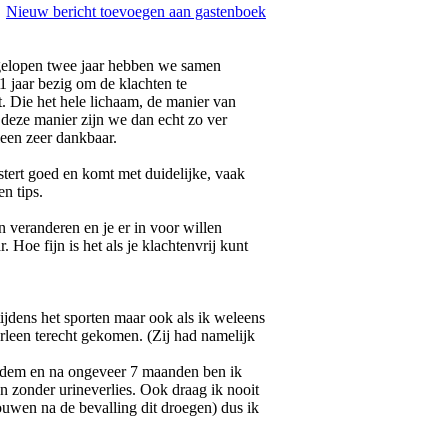
Nieuw bericht toevoegen aan gastenboek
gelopen twee jaar hebben we samen
1 jaar bezig om de klachten te
t. Die het hele lichaam, de manier van
 deze manier zijn we dan echt zo ver
leen zeer dankbaar.
stert goed en komt met duidelijke, vaak
n tips.
en veranderen en je er in voor willen
. Hoe fijn is het als je klachtenvrij kunt
 tijdens het sporten maar ook als ik weleens
leen terecht gekomen. (Zij had namelijk
bodem en na ongeveer 7 maanden ben ik
n zonder urineverlies. Ook draag ik nooit
ouwen na de bevalling dit droegen) dus ik