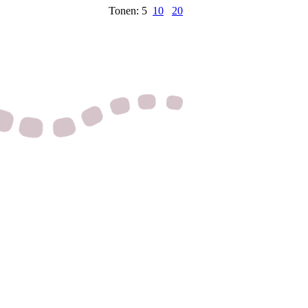
Tonen: 5
10
20