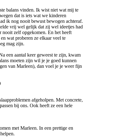
te balans vinden. Ik wist niet wat mij te
wegen dat is iets wat we kinderen
 had ik nog nooit bewust bewogen achteraf.
de vrij wel gelijk dat zij wel ideetjes had
r nooit zelf opgekomen. En het heeft
en wat proberen ze elkaar veel te
oeg mag zijn.
Na een aantal keer geweest te zijn, kwam
balans moeten zijn wil je je goed kunnen
ngen van Marleen), dan voel je je weer fijn
)
r slaapproblemen afgeholpen. Met concrete,
 passen bij ons. Ook heeft ze een hele
ekomen met Marleen. In een prettige en
 helpen.