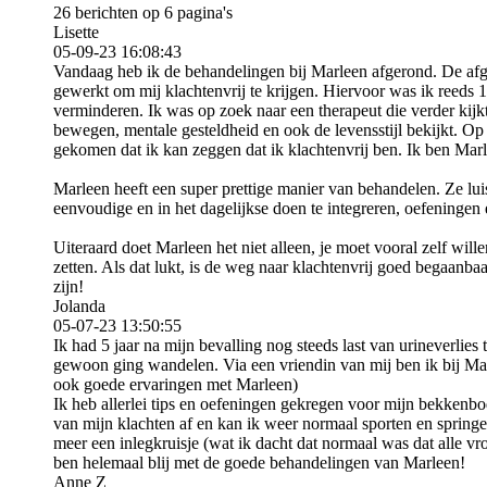
26 berichten op 6 pagina's
Lisette
05-09-23
16:08:43
Vandaag heb ik de behandelingen bij Marleen afgerond. De af
gewerkt om mij klachtenvrij te krijgen. Hiervoor was ik reeds 1
verminderen. Ik was op zoek naar een therapeut die verder kijk
bewegen, mentale gesteldheid en ook de levensstijl bekijkt. Op
gekomen dat ik kan zeggen dat ik klachtenvrij ben. Ik ben Mar
Marleen heeft een super prettige manier van behandelen. Ze lui
eenvoudige en in het dagelijkse doen te integreren, oefeningen e
Uiteraard doet Marleen het niet alleen, je moet vooral zelf will
zetten. Als dat lukt, is de weg naar klachtenvrij goed begaanbaar
zijn!
Jolanda
05-07-23
13:50:55
Ik had 5 jaar na mijn bevalling nog steeds last van urineverlies
gewoon ging wandelen. Via een vriendin van mij ben ik bij Mar
ook goede ervaringen met Marleen)
Ik heb allerlei tips en oefeningen gekregen voor mijn bekken
van mijn klachten af en kan ik weer normaal sporten en springe
meer een inlegkruisje (wat ik dacht dat normaal was dat alle vr
ben helemaal blij met de goede behandelingen van Marleen!
Anne Z