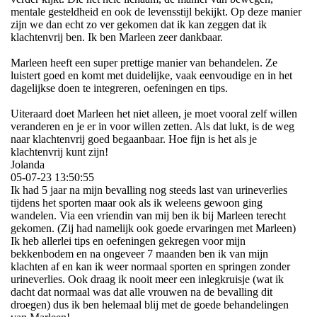
mentale gesteldheid en ook de levensstijl bekijkt. Op deze manier
zijn we dan echt zo ver gekomen dat ik kan zeggen dat ik
klachtenvrij ben. Ik ben Marleen zeer dankbaar.
Marleen heeft een super prettige manier van behandelen. Ze
luistert goed en komt met duidelijke, vaak eenvoudige en in het
dagelijkse doen te integreren, oefeningen en tips.
Uiteraard doet Marleen het niet alleen, je moet vooral zelf willen
veranderen en je er in voor willen zetten. Als dat lukt, is de weg
naar klachtenvrij goed begaanbaar. Hoe fijn is het als je
klachtenvrij kunt zijn!
Jolanda
05-07-23
13:50:55
Ik had 5 jaar na mijn bevalling nog steeds last van urineverlies
tijdens het sporten maar ook als ik weleens gewoon ging
wandelen. Via een vriendin van mij ben ik bij Marleen terecht
gekomen. (Zij had namelijk ook goede ervaringen met Marleen)
Ik heb allerlei tips en oefeningen gekregen voor mijn
bekkenbodem en na ongeveer 7 maanden ben ik van mijn
klachten af en kan ik weer normaal sporten en springen zonder
urineverlies. Ook draag ik nooit meer een inlegkruisje (wat ik
dacht dat normaal was dat alle vrouwen na de bevalling dit
droegen) dus ik ben helemaal blij met de goede behandelingen