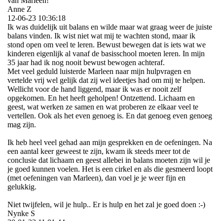
van Marleen!
Anne Z
12-06-23
10:36:18
Ik was duidelijk uit balans en wilde maar wat graag weer de juiste
balans vinden. Ik wist niet wat mij te wachten stond, maar ik
stond open om veel te leren. Bewust bewegen dat is iets wat we
kinderen eigenlijk al vanaf de basisschool moeten leren. In mijn
35 jaar had ik nog nooit bewust bewogen achteraf.
Met veel geduld luisterde Marleen naar mijn hulpvragen en
vertelde vrij wel gelijk dat zij wel ideetjes had om mij te helpen.
Wellicht voor de hand liggend, maar ik was er nooit zelf
opgekomen. En het heeft geholpen! Ontzettend. Lichaam en
geest, wat werken ze samen en wat proberen ze elkaar veel te
vertellen. Ook als het even genoeg is. En dat genoeg even genoeg
mag zijn.
Ik heb heel veel gehad aan mijn gesprekken en de oefeningen. Na
een aantal keer geweest te zijn, kwam ik steeds meer tot de
conclusie dat lichaam en geest allebei in balans moeten zijn wil je
je goed kunnen voelen. Het is een cirkel en als die gesmeerd loopt
(met oefeningen van Marleen), dan voel je je weer fijn en
gelukkig.
Niet twijfelen, wil je hulp.. Er is hulp en het zal je goed doen :-)
Nynke S